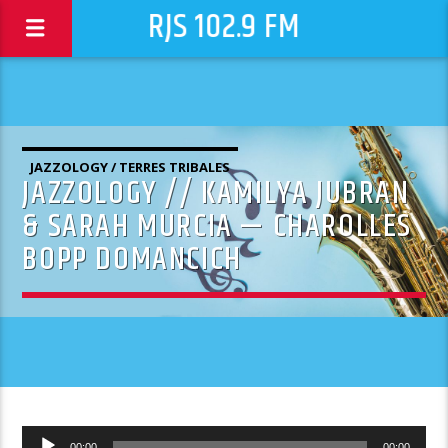
RJS 102.9 FM
JAZZOLOGY / TERRES TRIBALES
JAZZOLOGY // KAMILYA JUBRAN
& SARAH MURCIA — CHAROLLES
BOPP DOMANCICH
Lecteur
00:00
00:00