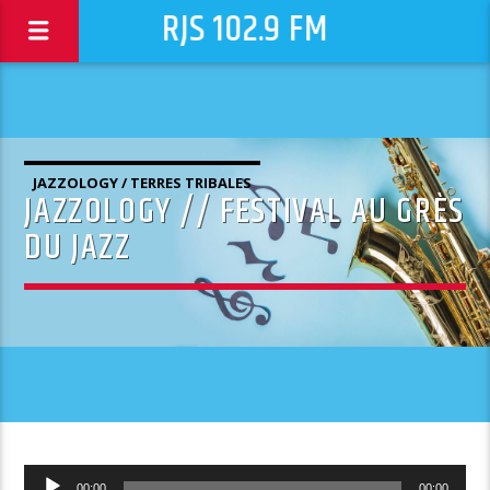
RJS 102.9 FM
JAZZOLOGY / TERRES TRIBALES
JAZZOLOGY // FESTIVAL AU GRÈS
DU JAZZ
Lecteur
00:00
00:00