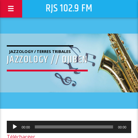
RJS 102.9 FM
JAZZOLOGY / TERRES TRIBALES
JAZZOLOGY // DJIBEN
Lecteur
00:00
00:00
audio
Télécharger