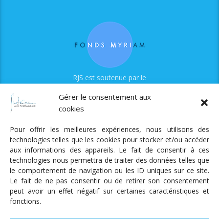
RJS est soutenue par le
Fonds Myriam
Gérer le consentement aux
cookies
Pour offrir les meilleures expériences, nous utilisons des
technologies telles que les cookies pour stocker et/ou accéder
aux informations des appareils. Le fait de consentir à ces
technologies nous permettra de traiter des données telles que
Radio Judaica Strasbourg
le comportement de navigation ou les ID uniques sur ce site.
Le fait de ne pas consentir ou de retirer son consentement
Tous droits réservés
peut avoir un effet négatif sur certaines caractéristiques et
RADIO JUDAÏCA
ÉMISSIONS ET GRILLE DES PROGRAMMES
fonctions.
PODCASTS
NOTRE ACTUALITÉ
CONTACT
FAIRE
UN DON
ADHÉRER
MENTIONS LÉGALES
RÉAL.