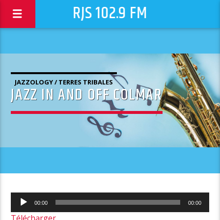
RJS 102.9 FM
JAZZOLOGY / TERRES TRIBALES
JAZZ IN AND OFF COLMAR
Lecteur
00:00
00:00
audio
Télécharger