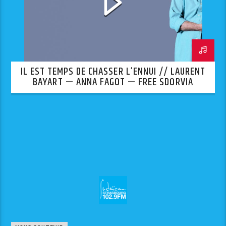
IL EST TEMPS DE CHASSER L’ENNUI // LAURENT
BAYART — ANNA FAGOT — FREE SDORVIA