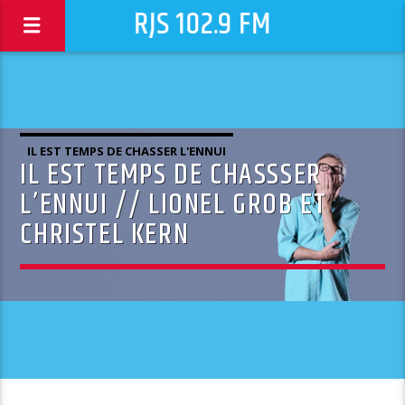
RJS 102.9 FM
IL EST TEMPS DE CHASSER L'ENNUI
IL EST TEMPS DE CHASSSER
L’ENNUI // LIONEL GROB ET
CHRISTEL KERN