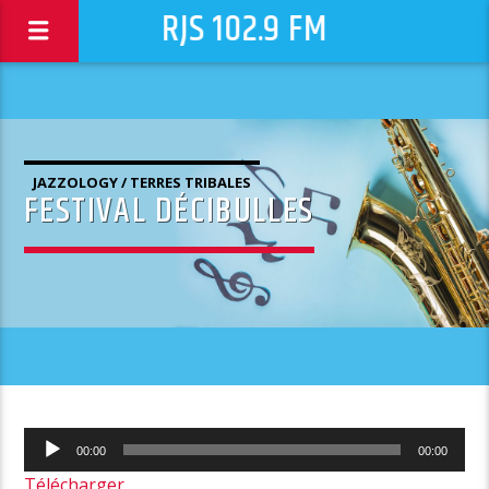
RJS 102.9 FM
JAZZOLOGY / TERRES TRIBALES
FESTIVAL DÉCIBULLES
Lecteur
00:00
00:00
audio
Télécharger