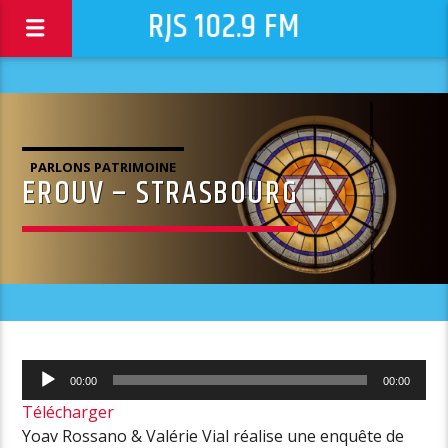
RJS 102.9 FM
PARLONS PATRIMOINE
EROUV – STRASBOURG
Lecteur
00:00
00:00
audio
Télécharger
Yoav Rossano & Valérie Vial réalise une enquête de