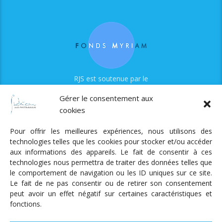
RJS est soutenue par le
Fonds Myriam
Gérer le consentement aux
cookies
Pour offrir les meilleures expériences, nous utilisons des
technologies telles que les cookies pour stocker et/ou accéder
aux informations des appareils. Le fait de consentir à ces
technologies nous permettra de traiter des données telles que
Radio Judaica Strasbourg
le comportement de navigation ou les ID uniques sur ce site.
Le fait de ne pas consentir ou de retirer son consentement
Tous droits réservés
peut avoir un effet négatif sur certaines caractéristiques et
RADIO JUDAÏCA
ÉMISSIONS ET GRILLE DES PROGRAMMES
fonctions.
PODCASTS
NOTRE ACTUALITÉ
CONTACT
FAIRE
UN DON
ADHÉRER
MENTIONS LÉGALES
RÉAL.