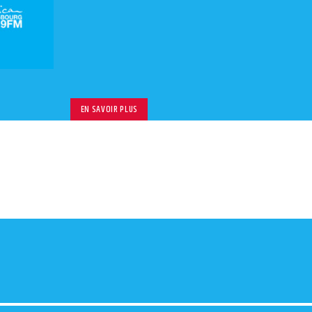
le
volu
EN SAVOIR PLUS