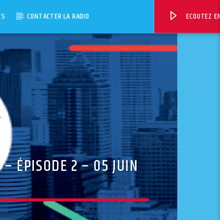
TS
CONTACTER LA RADIO
ECOUTEZ EN
 – ÉPISODE 2 – 05 JUIN