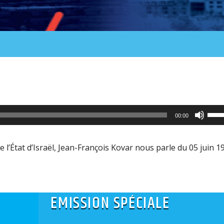
Utili
00:00
les
flèc
 l’
État
d’Israël, Jean-François Kovar nous parle du 05 juin 1
haut
pour
aug
EMISSION SPÉCIALE
ou
dimi