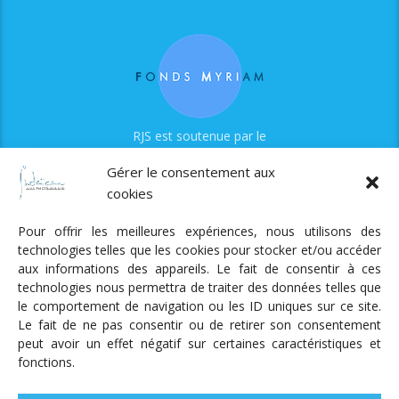
RJS est soutenue par le
Fonds Myriam
Gérer le consentement aux
cookies
Pour offrir les meilleures expériences, nous utilisons des
technologies telles que les cookies pour stocker et/ou accéder
aux informations des appareils. Le fait de consentir à ces
technologies nous permettra de traiter des données telles que
Radio Judaica Strasbourg
le comportement de navigation ou les ID uniques sur ce site.
Le fait de ne pas consentir ou de retirer son consentement
Tous droits réservés
peut avoir un effet négatif sur certaines caractéristiques et
RADIO JUDAÏCA
ÉMISSIONS ET GRILLE DES PROGRAMMES
fonctions.
PODCASTS
NOTRE ACTUALITÉ
CONTACT
FAIRE
UN DON
ADHÉRER
MENTIONS LÉGALES
RÉAL.