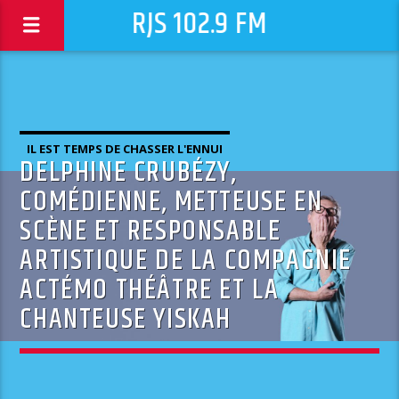
RJS 102.9 FM
IL EST TEMPS DE CHASSER L'ENNUI
DELPHINE CRUBÉZY,
COMÉDIENNE, METTEUSE EN
SCÈNE ET RESPONSABLE
ARTISTIQUE DE LA COMPAGNIE
ACTÉMO THÉÂTRE ET LA
CHANTEUSE YISKAH