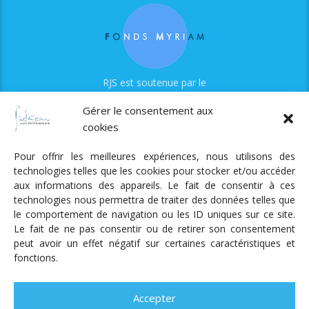
RJS est soutenue par le
Fonds Myriam
Gérer le consentement aux
cookies
Pour offrir les meilleures expériences, nous utilisons des
technologies telles que les cookies pour stocker et/ou accéder
aux informations des appareils. Le fait de consentir à ces
technologies nous permettra de traiter des données telles que
Radio Judaica Strasbourg
le comportement de navigation ou les ID uniques sur ce site.
Le fait de ne pas consentir ou de retirer son consentement
Tous droits réservés
peut avoir un effet négatif sur certaines caractéristiques et
RADIO JUDAÏCA
ÉMISSIONS ET GRILLE DES PROGRAMMES
fonctions.
PODCASTS
NOTRE ACTUALITÉ
CONTACT
FAIRE
UN DON
ADHÉRER
MENTIONS LÉGALES
RÉAL.
AKALMIE
Accepter