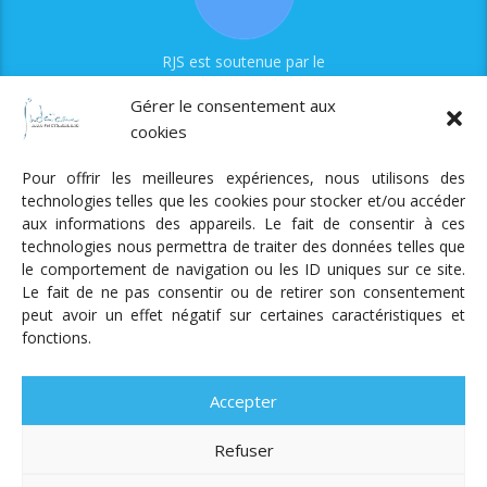
RJS est soutenue par le
Fonds Myriam
Gérer le consentement aux
cookies
Pour offrir les meilleures expériences, nous utilisons des
technologies telles que les cookies pour stocker et/ou accéder
aux informations des appareils. Le fait de consentir à ces
technologies nous permettra de traiter des données telles que
Radio Judaica Strasbourg
le comportement de navigation ou les ID uniques sur ce site.
Le fait de ne pas consentir ou de retirer son consentement
Tous droits réservés
peut avoir un effet négatif sur certaines caractéristiques et
RADIO JUDAÏCA
ÉMISSIONS ET GRILLE DES PROGRAMMES
fonctions.
PODCASTS
NOTRE ACTUALITÉ
CONTACT
FAIRE
UN DON
ADHÉRER
MENTIONS LÉGALES
RÉAL.
AKALMIE
Accepter
Refuser