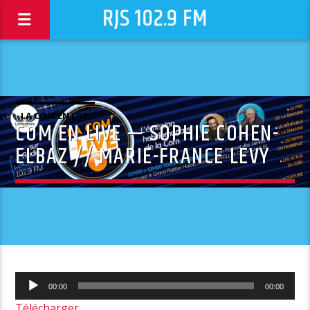
RJS 102.9 FM
LA COM EN LIVE
COM EN LIVE — SOPHIE COHEN-
ELBAZ // MARIE-FRANCE LEVY
Lecteur
00:00
00:00
audio
Télécharger