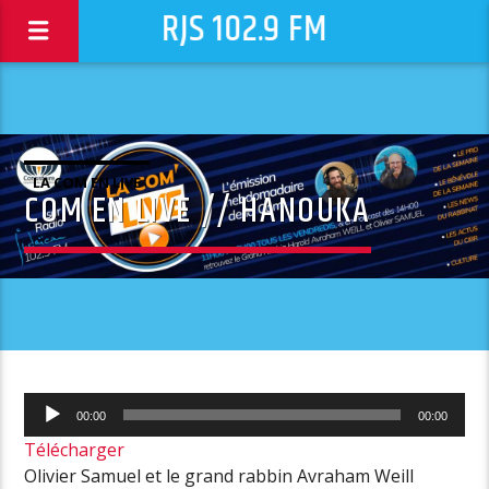
RJS 102.9 FM
LA COM EN LIVE
COM EN LIVE // HANOUKA
Lecteur
00:00
00:00
audio
Télécharger
Olivier Samuel et le grand rabbin Avraham Weill