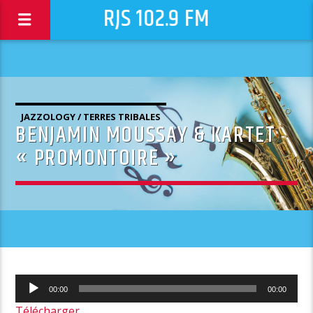
RJS 102.9 FM
JAZZOLOGY / TERRES TRIBALES
BENJAMIN MOUSSAY & KARTET
« PROMONTOIRE »
Lecteur
00:00
00:00
audio
Télécharger