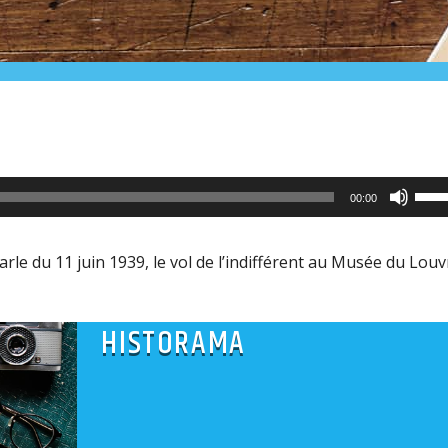
Utili
00:00
les
flèc
le du 11 juin 1939, le vol de l’indifférent au Musée du Louv
haut
pour
HISTORAMA
aug
ou
dimi
le