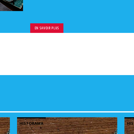
volu
EN SAVOIR PLUS
HISTORAMA
HI