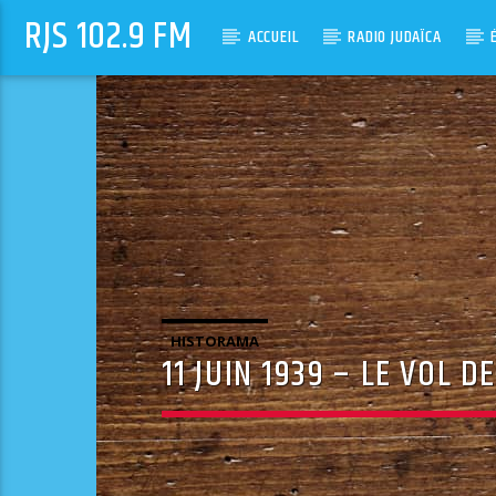
RJS 102.9 FM
ACCUEIL
RADIO JUDAÏCA
HISTORAMA
11 JUIN 1939 – LE VOL 