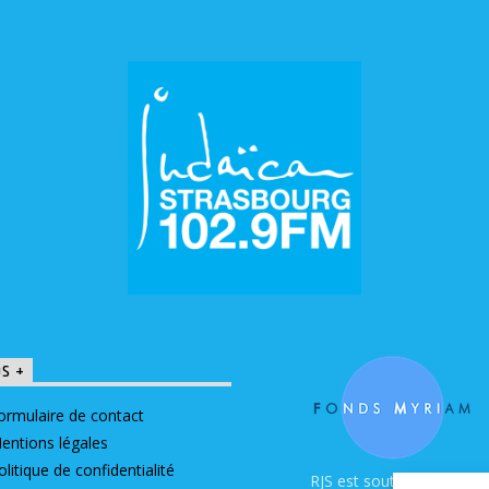
OS +
ormulaire de contact
entions légales
olitique de confidentialité
RJS est soutenue par le