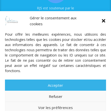
RJS est soutenue par le
Fonds Myriam
Gérer le consentement aux
cookies
Pour offrir les meilleures expériences, nous utilisons des
technologies telles que les cookies pour stocker et/ou accéder
aux informations des appareils. Le fait de consentir à ces
technologies nous permettra de traiter des données telles que
Radio Judaica Strasbourg
le comportement de navigation ou les ID uniques sur ce site.
Le fait de ne pas consentir ou de retirer son consentement
Tous droits réservés
peut avoir un effet négatif sur certaines caractéristiques et
RADIO JUDAÏCA
ÉMISSIONS ET GRILLE DES PROGRAMMES
fonctions.
PODCASTS
NOTRE ACTUALITÉ
CONTACT
FAIRE
UN DON
ADHÉRER
MENTIONS LÉGALES
RÉAL.
AKALMIE
Accepter
Refuser
Voir les préférences