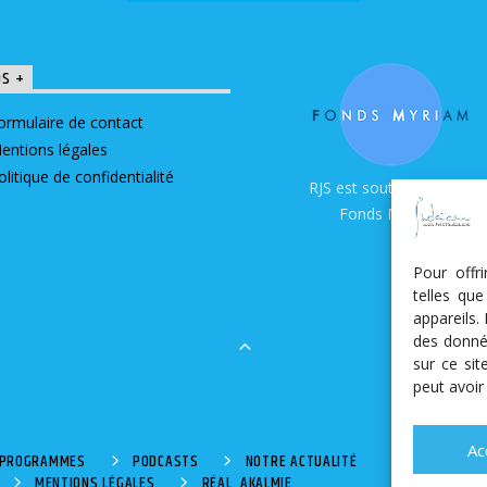
OS +
ormulaire de contact
entions légales
olitique de confidentialité
RJS est soutenue par le
Fonds Myriam
Pour offr
telles qu
appareils.
des donné
sur ce si
peut avoir
Ac
S PROGRAMMES
PODCASTS
NOTRE ACTUALITÉ
MENTIONS LÉGALES
RÉAL. AKALMIE