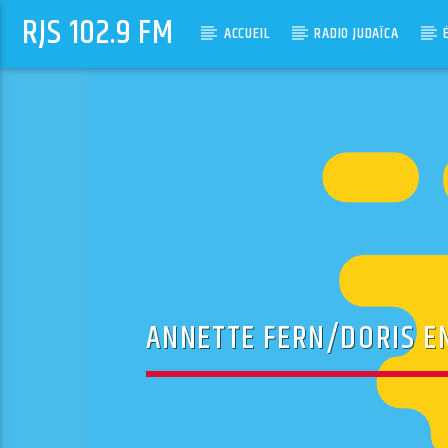
RJS 102.9 FM
ACCUEIL
RADIO JUDAÏCA
ANNETTE FERN/DORIS E