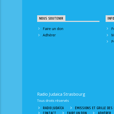
NOUS SOUTENIR
INF
Faire un don
F
Adhérer
M
P
Radio Judaica Strasbourg
Tous droits réservés
RADIO JUDAÏCA
ÉMISSIONS ET GRILLE DE
CONTACT
FAIRE UN DON
ADHÉRER