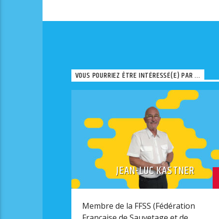
VOUS POURRIEZ ÊTRE INTÉRESSÉ(E) PAR ...
JEAN-LUC KASTNER
Membre de la FFSS (Fédération
Française de Sauvetage et de