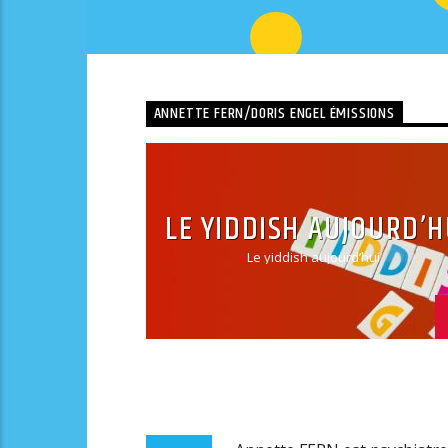
ANNETTE FERN/DORIS ENGEL ÉMISSIONS
LE YIDDISH AUJOURD’H
Le yiddish aujourd’hui