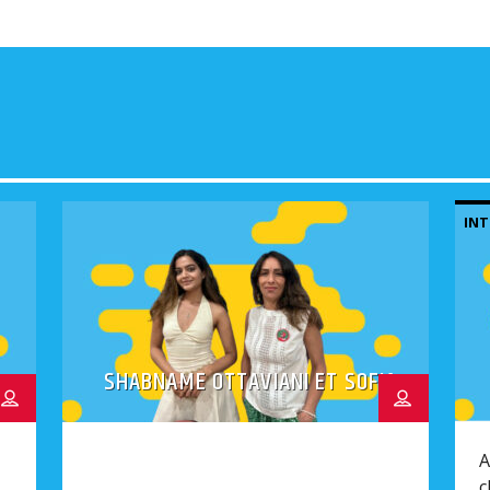
INT
SHABNAME OTTAVIANI ET SOFIA
RAHMANI
A
c