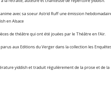
à la retraite, auteure et chanteuse de répertoire yiddish.
o-anime avec sa soeur Astrid Ruff une émission hebdomadair
dish en Alsace
èces de théâtre qui ont été jouées par le Théâtre en l’Air.
s parus aux Editions du Verger dans la collection les Enquête
térature yiddish et traduit régulièrement de la prose et de la