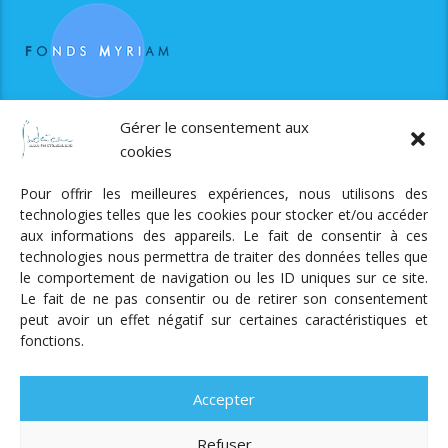
RJS est soutenue par le Fonds Myriam
Gérer le consentement aux
cookies
Pour offrir les meilleures expériences, nous utilisons des
technologies telles que les cookies pour stocker et/ou accéder
aux informations des appareils. Le fait de consentir à ces
technologies nous permettra de traiter des données telles que
Radio Judaica Strasbourg
le comportement de navigation ou les ID uniques sur ce site.
Le fait de ne pas consentir ou de retirer son consentement
Tous droits réservés
peut avoir un effet négatif sur certaines caractéristiques et
RADIO JUDAÏCA
ÉMISSIONS ET GRILLE DES PROGRAMMES
fonctions.
PODCASTS
NOTRE ACTUALITÉ
CONTACT
FAIRE
UN DON
ADHÉRER
MENTIONS LÉGALES
RÉAL.
AKALMIE
Accepter
Refuser