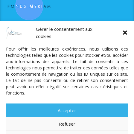
RJS est soutenue par le Fonds Myriam
Gérer le consentement aux
cookies
Pour offrir les meilleures expériences, nous utilisons des
technologies telles que les cookies pour stocker et/ou accéder
aux informations des appareils. Le fait de consentir à ces
technologies nous permettra de traiter des données telles que
Radio Judaica Strasbourg
le comportement de navigation ou les ID uniques sur ce site.
Le fait de ne pas consentir ou de retirer son consentement
Tous droits réservés
peut avoir un effet négatif sur certaines caractéristiques et
RADIO JUDAÏCA
ÉMISSIONS ET GRILLE DES PROGRAMMES
fonctions.
PODCASTS
NOTRE ACTUALITÉ
CONTACT
FAIRE
UN DON
ADHÉRER
MENTIONS LÉGALES
RÉAL.
AKALMIE
Accepter
Refuser