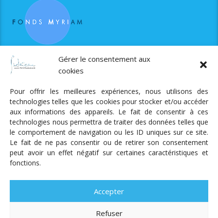
RJS est soutenue par le Fonds Myriam
Gérer le consentement aux
cookies
Pour offrir les meilleures expériences, nous utilisons des
technologies telles que les cookies pour stocker et/ou accéder
aux informations des appareils. Le fait de consentir à ces
technologies nous permettra de traiter des données telles que
Radio Judaica Strasbourg
le comportement de navigation ou les ID uniques sur ce site.
Le fait de ne pas consentir ou de retirer son consentement
Tous droits réservés
peut avoir un effet négatif sur certaines caractéristiques et
RADIO JUDAÏCA
ÉMISSIONS ET GRILLE DES PROGRAMMES
fonctions.
PODCASTS
NOTRE ACTUALITÉ
CONTACT
FAIRE
UN DON
ADHÉRER
MENTIONS LÉGALES
RÉAL.
AKALMIE
Accepter
Refuser