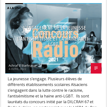
A LA UNE
L’ENGAGEMENT DE LA JEUNESSE
CONTRE LE RACISME,
L’ANTISÉMITISME ET LA HAINE ANTI-
LGBT
Achraf El Barhrassi
4 AVRIL 2022
La jeunesse s’engage. Plusieurs élèves de
différents établissements scolaires Alsaciens
s’engagent dans la lutte contre le racisme,
l’antisémitisme et la haine anti-LGBT. Ils sont
lauréats du concours initié par la DILCRAH 67 et