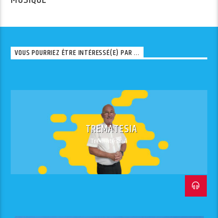
VOUS POURRIEZ ÊTRE INTÉRESSÉ(E) PAR ...
TREMATESIA
Trématéssia