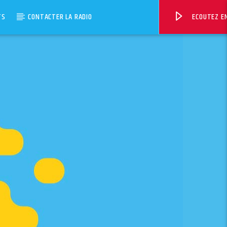
TS
CONTACTER LA RADIO
ECOUTEZ EN