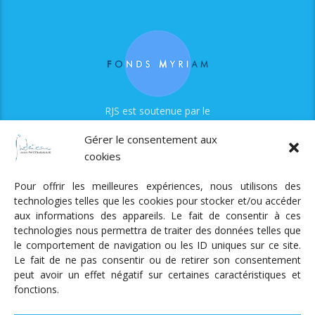
RJS est soutenue par le
Fonds Myriam
Gérer le consentement aux
cookies
Pour offrir les meilleures expériences, nous utilisons des
technologies telles que les cookies pour stocker et/ou accéder
aux informations des appareils. Le fait de consentir à ces
technologies nous permettra de traiter des données telles que
Radio Judaica Strasbourg
le comportement de navigation ou les ID uniques sur ce site.
Le fait de ne pas consentir ou de retirer son consentement
Tous droits réservés
peut avoir un effet négatif sur certaines caractéristiques et
RADIO JUDAÏCA
ÉMISSIONS ET GRILLE DES PROGRAMMES
fonctions.
PODCASTS
NOTRE ACTUALITÉ
CONTACT
FAIRE
UN DON
ADHÉRER
MENTIONS LÉGALES
RÉAL.