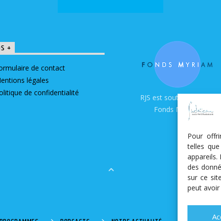
OS +
ormulaire de contact
entions légales
olitique de confidentialité
RJS est soutenue par le
Fonds Myriam
Pour offr
telles qu
appareils.
des donné
sur ce si
peut avoir
Ac