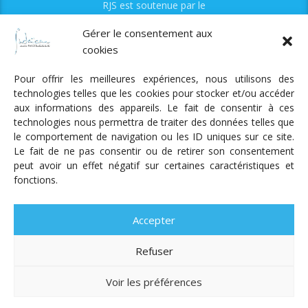
RJS est soutenue par le
Fonds Myriam
Gérer le consentement aux
cookies
Pour offrir les meilleures expériences, nous utilisons des
technologies telles que les cookies pour stocker et/ou accéder
aux informations des appareils. Le fait de consentir à ces
technologies nous permettra de traiter des données telles que
Radio Judaica Strasbourg
le comportement de navigation ou les ID uniques sur ce site.
Le fait de ne pas consentir ou de retirer son consentement
Tous droits réservés
peut avoir un effet négatif sur certaines caractéristiques et
RADIO JUDAÏCA
ÉMISSIONS ET GRILLE DES PROGRAMMES
fonctions.
PODCASTS
NOTRE ACTUALITÉ
CONTACT
FAIRE
UN DON
ADHÉRER
MENTIONS LÉGALES
RÉAL.
AKALMIE
Accepter
Refuser
Voir les préférences