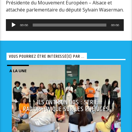
Présidente du Mouvement Européen – Alsace et
attachée parlementaire du député Sylvain Waserman.
Lecteur
00:00
00:00
audio
VOUS POURRIEZ ÊTRE INTÉRESSÉ(E) PAR ...
A LA UNE
ILS ONT BON DOS : SERIE
RADIOPHONIQUE SUR LES PREJUGES