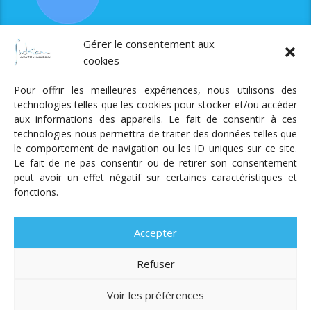
RJS est soutenue par le Fonds Myriam
Gérer le consentement aux
cookies
Pour offrir les meilleures expériences, nous utilisons des
technologies telles que les cookies pour stocker et/ou accéder
aux informations des appareils. Le fait de consentir à ces
technologies nous permettra de traiter des données telles que
Radio Judaica Strasbourg
le comportement de navigation ou les ID uniques sur ce site.
Le fait de ne pas consentir ou de retirer son consentement
Tous droits réservés
peut avoir un effet négatif sur certaines caractéristiques et
RADIO JUDAÏCA
ÉMISSIONS ET GRILLE DES PROGRAMMES
fonctions.
PODCASTS
NOTRE ACTUALITÉ
CONTACT
FAIRE
UN DON
ADHÉRER
MENTIONS LÉGALES
RÉAL.
AKALMIE
Accepter
Refuser
Voir les préférences