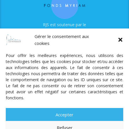
RJS est soutenue par le
Fonds Myriam
Gérer le consentement aux
cookies
Pour offrir les meilleures expériences, nous utilisons des
technologies telles que les cookies pour stocker et/ou accéder
aux informations des appareils. Le fait de consentir à ces
technologies nous permettra de traiter des données telles que
Radio Judaica Strasbourg
le comportement de navigation ou les ID uniques sur ce site.
Le fait de ne pas consentir ou de retirer son consentement
Tous droits réservés
peut avoir un effet négatif sur certaines caractéristiques et
RADIO JUDAÏCA
ÉMISSIONS ET GRILLE DES PROGRAMMES
fonctions.
PODCASTS
NOTRE ACTUALITÉ
CONTACT
FAIRE
UN DON
ADHÉRER
MENTIONS LÉGALES
RÉAL.
AKALMIE
Accepter
Refuser