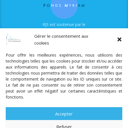
RJS est soutenue par le
Fonds Myriam
Gérer le consentement aux
cookies
Pour offrir les meilleures expériences, nous utilisons des
technologies telles que les cookies pour stocker et/ou accéder
aux informations des appareils. Le fait de consentir à ces
technologies nous permettra de traiter des données telles que
Radio Judaica Strasbourg
le comportement de navigation ou les ID uniques sur ce site.
Le fait de ne pas consentir ou de retirer son consentement
Tous droits réservés
peut avoir un effet négatif sur certaines caractéristiques et
RADIO JUDAÏCA
ÉMISSIONS ET GRILLE DES PROGRAMMES
fonctions.
PODCASTS
NOTRE ACTUALITÉ
CONTACT
FAIRE
UN DON
ADHÉRER
MENTIONS LÉGALES
RÉAL.
AKALMIE
Accepter
Refuser