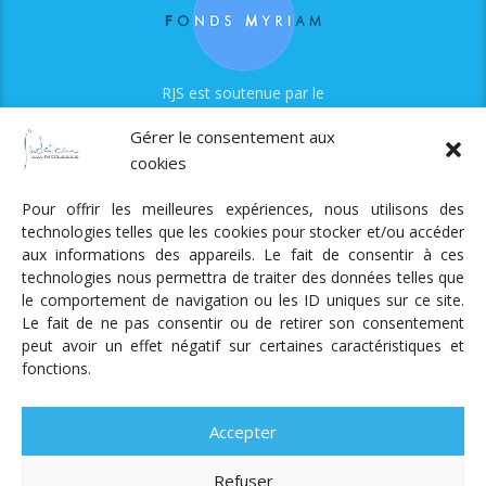
RJS est soutenue par le
Fonds Myriam
Gérer le consentement aux
cookies
Pour offrir les meilleures expériences, nous utilisons des
technologies telles que les cookies pour stocker et/ou accéder
aux informations des appareils. Le fait de consentir à ces
technologies nous permettra de traiter des données telles que
Radio Judaica Strasbourg
le comportement de navigation ou les ID uniques sur ce site.
Le fait de ne pas consentir ou de retirer son consentement
Tous droits réservés
peut avoir un effet négatif sur certaines caractéristiques et
RADIO JUDAÏCA
ÉMISSIONS ET GRILLE DES PROGRAMMES
fonctions.
PODCASTS
NOTRE ACTUALITÉ
CONTACT
FAIRE
UN DON
ADHÉRER
MENTIONS LÉGALES
RÉAL.
AKALMIE
Accepter
Refuser