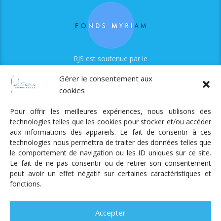
RJS est soutenue par le
Fonds Myriam
Gérer le consentement aux
cookies
Pour offrir les meilleures expériences, nous utilisons des
technologies telles que les cookies pour stocker et/ou accéder
aux informations des appareils. Le fait de consentir à ces
technologies nous permettra de traiter des données telles que
Radio Judaica Strasbourg
le comportement de navigation ou les ID uniques sur ce site.
Le fait de ne pas consentir ou de retirer son consentement
Tous droits réservés
peut avoir un effet négatif sur certaines caractéristiques et
RADIO JUDAÏCA
ÉMISSIONS ET GRILLE DES PROGRAMMES
fonctions.
PODCASTS
NOTRE ACTUALITÉ
CONTACT
FAIRE
UN DON
ADHÉRER
MENTIONS LÉGALES
RÉAL.
AKALMIE
Accepter