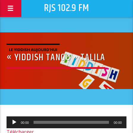
RJS 102.9 FM
LE YIDDISH AUJOURD’HUI
« YIDDISH TANGO » TALILA
Lecteur
00:00
00:00
audio
Télécharger