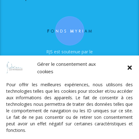
RJS est soutenue par le
Fonds Myriam
Gérer le consentement aux
cookies
Pour offrir les meilleures expériences, nous utilisons des
technologies telles que les cookies pour stocker et/ou accéder
aux informations des appareils. Le fait de consentir à ces
technologies nous permettra de traiter des données telles que
Radio Judaica Strasbourg
le comportement de navigation ou les ID uniques sur ce site.
Le fait de ne pas consentir ou de retirer son consentement
Tous droits réservés
peut avoir un effet négatif sur certaines caractéristiques et
RADIO JUDAÏCA
ÉMISSIONS ET GRILLE DES PROGRAMMES
fonctions.
PODCASTS
NOTRE ACTUALITÉ
CONTACT
FAIRE