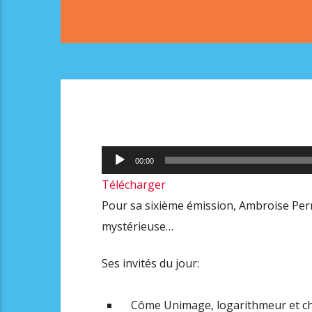
Lecteur
00:00
audio
Télécharger
Pour sa sixième émission, Ambroise Perr
mystérieuse…
Ses invités du jour:
Côme Unimage, logarithmeur et ch