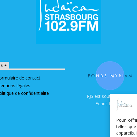
OS +
ormulaire de contact
entions légales
olitique de confidentialité
RJS est soutenue par le
Fonds Myriam
Pour offr
telles qu
appareils.