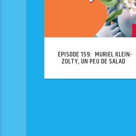
ÉPISODE 159: MURIEL KLEIN-
ZOLTY, UN PEU DE SALADE
SUCRÉE, MERCI !