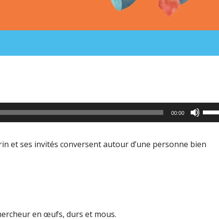
Utili
00:00
les
flèc
in et ses invités conversent autour d’une personne bien
haut
pour
aug
ou
dimi
ercheur en œufs, durs et mous.