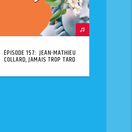
ÉPISODE 157: JEAN-MATHIEU
COLLARD, JAMAIS TROP TARD