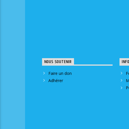
NOUS SOUTENIR
INF
Faire un don
F
Adhérer
M
P