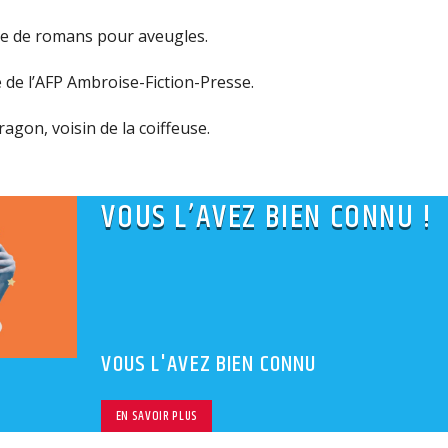
le
use de romans pour aveugles.
volu
 de l’AFP Ambroise-Fiction-Presse.
agon, voisin de la coiffeuse.
VOUS L’AVEZ BIEN CONNU !
VOUS L'AVEZ BIEN CONNU
EN SAVOIR PLUS