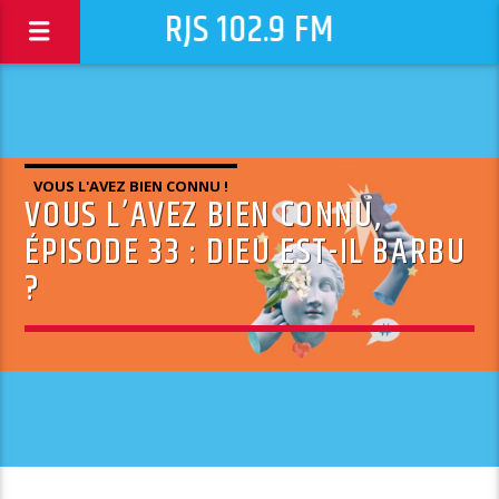
RJS 102.9 FM
VOUS L'AVEZ BIEN CONNU !
VOUS L’AVEZ BIEN CONNU,
ÉPISODE 33 : DIEU EST-IL BARBU
?