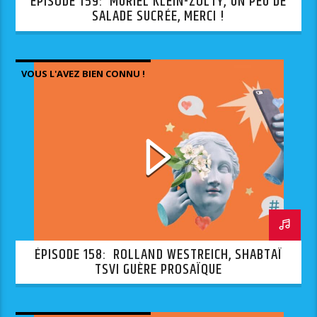
ÉPISODE 159: MURIEL KLEIN-ZOLTY, UN PEU DE
SALADE SUCRÉE, MERCI !
VOUS L'AVEZ BIEN CONNU !
ÉPISODE 158: ROLLAND WESTREICH, SHABTAÏ
TSVI GUÈRE PROSAÏQUE