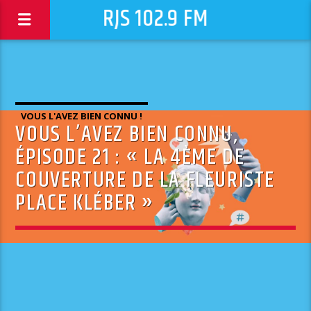
RJS 102.9 FM
VOUS L'AVEZ BIEN CONNU !
VOUS L’AVEZ BIEN CONNU,
ÉPISODE 21 : « LA 4ÈME DE
COUVERTURE DE LA FLEURISTE
PLACE KLÉBER »