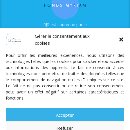
RJS est soutenue par le
Fonds Myriam
Gérer le consentement aux
cookies
Pour offrir les meilleures expériences, nous utilisons des
technologies telles que les cookies pour stocker et/ou accéder
aux informations des appareils. Le fait de consentir à ces
technologies nous permettra de traiter des données telles que
Radio Judaica Strasbourg
le comportement de navigation ou les ID uniques sur ce site.
Le fait de ne pas consentir ou de retirer son consentement
Tous droits réservés
peut avoir un effet négatif sur certaines caractéristiques et
RADIO JUDAÏCA
ÉMISSIONS ET GRILLE DES PROGRAMMES
fonctions.
PODCASTS
NOTRE ACTUALITÉ
CONTACT
FAIRE
UN DON
ADHÉRER
MENTIONS LÉGALES
RÉAL.
AKALMIE
Accepter
Refuser