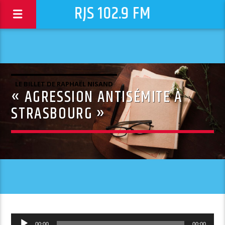
RJS 102.9 FM
LE BILLET DE RAPHAËL NISAND
« AGRESSION ANTISÉMITE À
STRASBOURG »
Lecteur
00:00
00:00