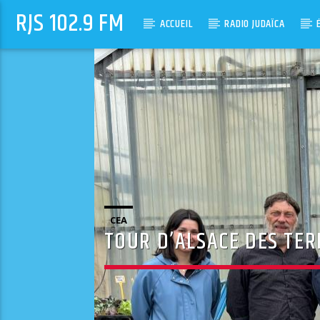
RJS 102.9 FM
ACCUEIL
RADIO JUDAÏCA
CEA
TOUR D’ALSACE DES TER