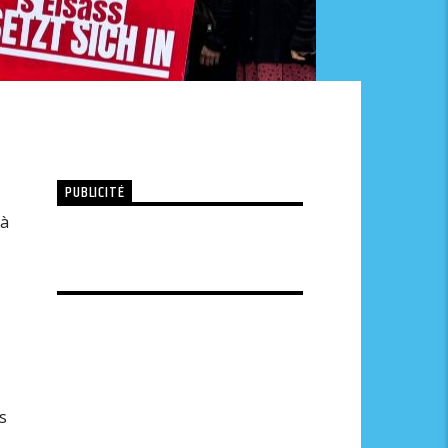
PUBLICITÉ
 à
s