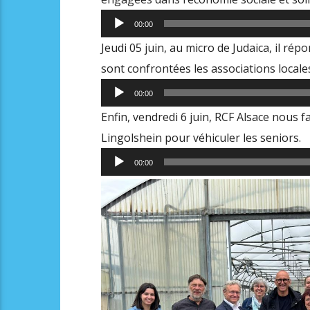
Lecteur
00:00
audio
Jeudi 05 juin, au micro de Judaica, il r
sont confrontées les associations locale
Lecteur
00:00
audio
Enfin, vendredi 6 juin, RCF Alsace nous f
Lingolshein pour véhiculer les seniors.
Lecteur
00:00
audio