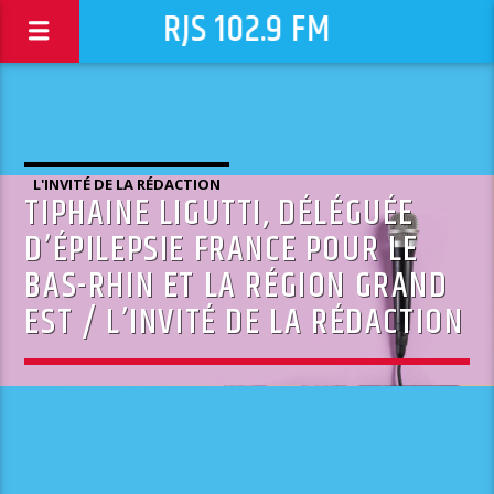
RJS 102.9 FM
L'INVITÉ DE LA RÉDACTION
TIPHAINE LIGUTTI, DÉLÉGUÉE
D’ÉPILEPSIE FRANCE POUR LE
BAS-RHIN ET LA RÉGION GRAND
EST / L’INVITÉ DE LA RÉDACTION