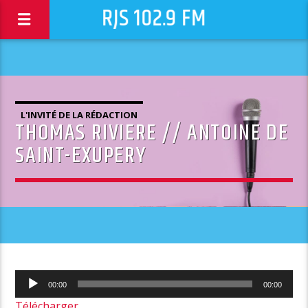
RJS 102.9 FM
L'INVITÉ DE LA RÉDACTION
THOMAS RIVIERE // ANTOINE DE
SAINT-EXUPERY
Lecteur
00:00
00:00
audio
Télécharger