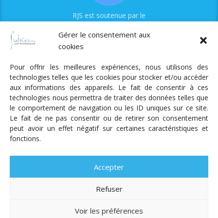
RJS est soutenue par le
Fonds Myriam
Gérer le consentement aux
cookies
Pour offrir les meilleures expériences, nous utilisons des
technologies telles que les cookies pour stocker et/ou accéder
aux informations des appareils. Le fait de consentir à ces
technologies nous permettra de traiter des données telles que
Radio Judaica Strasbourg
le comportement de navigation ou les ID uniques sur ce site.
Le fait de ne pas consentir ou de retirer son consentement
Tous droits réservés
peut avoir un effet négatif sur certaines caractéristiques et
RADIO JUDAÏCA
ÉMISSIONS ET GRILLE DES PROGRAMMES
fonctions.
PODCASTS
NOTRE ACTUALITÉ
CONTACT
FAIRE
UN DON
ADHÉRER
MENTIONS LÉGALES
RÉAL.
AKALMIE
Accepter
Refuser
Voir les préférences