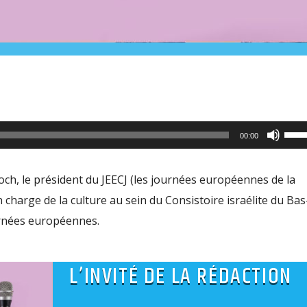
Utili
00:00
les
flèc
Koch, le président du JEECJ (les journées européennes de la
haut
 charge de la culture au sein du Consistoire israélite du Bas
pour
ournées européennes.
aug
ou
L’INVITÉ DE LA RÉDACTION
dimi
le