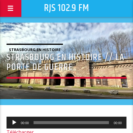
RJS 102.9 FM
STRASBOURG EN HISTOIRE
STRASBOURG EN HISTOIRE // LA
PORTE DE GUERRE
Lecteur
00:00
00:00
audio
Télécharger