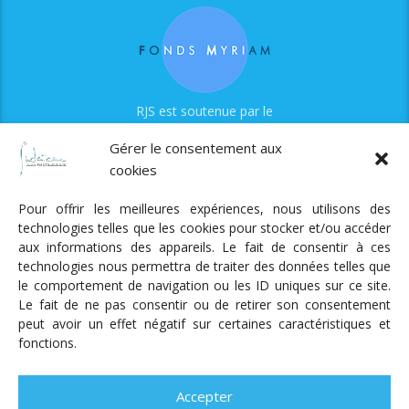
RJS est soutenue par le
Fonds Myriam
Gérer le consentement aux
cookies
Pour offrir les meilleures expériences, nous utilisons des
technologies telles que les cookies pour stocker et/ou accéder
aux informations des appareils. Le fait de consentir à ces
technologies nous permettra de traiter des données telles que
Radio Judaica Strasbourg
le comportement de navigation ou les ID uniques sur ce site.
Le fait de ne pas consentir ou de retirer son consentement
Tous droits réservés
peut avoir un effet négatif sur certaines caractéristiques et
RADIO JUDAÏCA
ÉMISSIONS ET GRILLE DES PROGRAMMES
fonctions.
PODCASTS
NOTRE ACTUALITÉ
CONTACT
FAIRE
UN DON
ADHÉRER
MENTIONS LÉGALES
RÉAL.
AKALMIE
Accepter