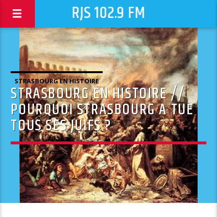
RJS 102.9 FM
STRASBOURG EN HISTOIRE
STRASBOURG EN HISTOIRE //
POURQUOI STRASBOURG A TUE
TOUS SES JUIFS ?