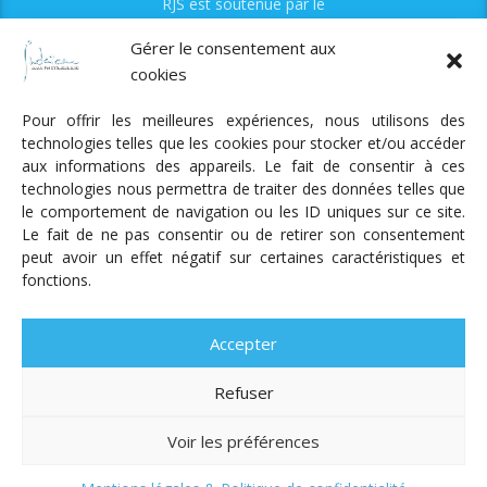
RJS est soutenue par le
Fonds Myriam
Gérer le consentement aux
cookies
Pour offrir les meilleures expériences, nous utilisons des
technologies telles que les cookies pour stocker et/ou accéder
aux informations des appareils. Le fait de consentir à ces
technologies nous permettra de traiter des données telles que
Radio Judaica Strasbourg
le comportement de navigation ou les ID uniques sur ce site.
Le fait de ne pas consentir ou de retirer son consentement
Tous droits réservés
peut avoir un effet négatif sur certaines caractéristiques et
RADIO JUDAÏCA
ÉMISSIONS ET GRILLE DES PROGRAMMES
fonctions.
PODCASTS
NOTRE ACTUALITÉ
CONTACT
FAIRE
UN DON
ADHÉRER
MENTIONS LÉGALES
RÉAL.
AKALMIE
Accepter
Refuser
Voir les préférences