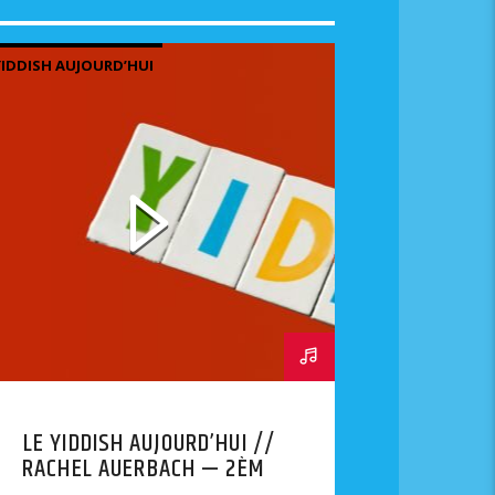
YIDDISH AUJOURD’HUI
LE YIDDISH AUJOURD’HUI //
RACHEL AUERBACH — 2ÈME
PARTIE