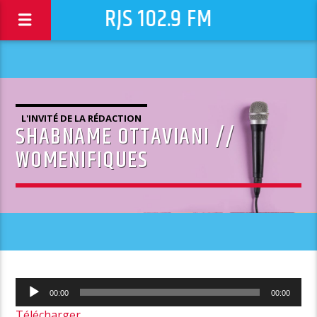
RJS 102.9 FM
L'INVITÉ DE LA RÉDACTION
SHABNAME OTTAVIANI //
WOMENIFIQUES
Lecteur
00:00
00:00
audio
Télécharger