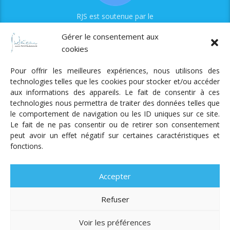
RJS est soutenue par le
Fonds Myriam
Gérer le consentement aux
cookies
Pour offrir les meilleures expériences, nous utilisons des
technologies telles que les cookies pour stocker et/ou accéder
aux informations des appareils. Le fait de consentir à ces
technologies nous permettra de traiter des données telles que
Radio Judaica Strasbourg
le comportement de navigation ou les ID uniques sur ce site.
Le fait de ne pas consentir ou de retirer son consentement
Tous droits réservés
peut avoir un effet négatif sur certaines caractéristiques et
RADIO JUDAÏCA
ÉMISSIONS ET GRILLE DES PROGRAMMES
fonctions.
PODCASTS
NOTRE ACTUALITÉ
CONTACT
FAIRE
UN DON
ADHÉRER
MENTIONS LÉGALES
RÉAL.
AKALMIE
Accepter
Refuser
Voir les préférences