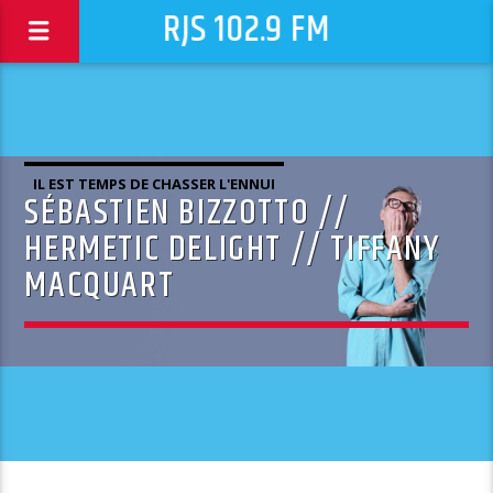
RJS 102.9 FM
IL EST TEMPS DE CHASSER L'ENNUI
SÉBASTIEN BIZZOTTO //
HERMETIC DELIGHT // TIFFANY
MACQUART