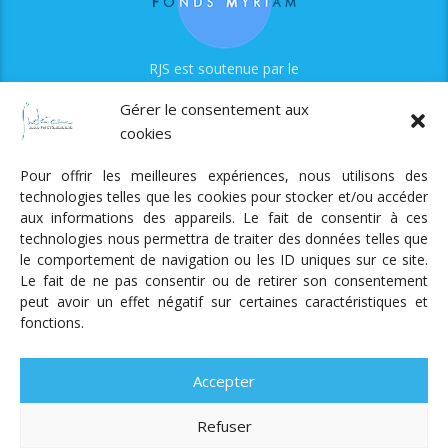
RJS est soutenue par le
Fonds Myriam
Gérer le consentement aux
cookies
Pour offrir les meilleures expériences, nous utilisons des
technologies telles que les cookies pour stocker et/ou accéder
aux informations des appareils. Le fait de consentir à ces
technologies nous permettra de traiter des données telles que
Radio Judaica Strasbourg
le comportement de navigation ou les ID uniques sur ce site.
Le fait de ne pas consentir ou de retirer son consentement
Tous droits réservés
peut avoir un effet négatif sur certaines caractéristiques et
RADIO JUDAÏCA
ÉMISSIONS ET GRILLE DES PROGRAMMES
fonctions.
PODCASTS
NOTRE ACTUALITÉ
CONTACT
FAIRE
UN DON
ADHÉRER
MENTIONS LÉGALES
RÉAL.
AKALMIE
Accepter
Refuser