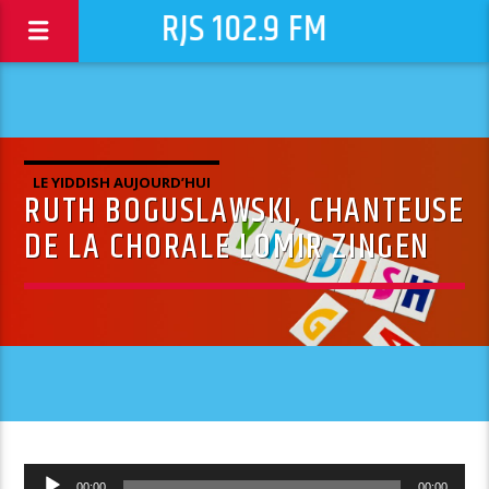
RJS 102.9 FM
LE YIDDISH AUJOURD’HUI
RUTH BOGUSLAWSKI, CHANTEUSE
DE LA CHORALE LOMIR ZINGEN
Lecteur
00:00
00:00