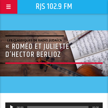
RJS 102.9 FM
LES CLASSIQUES DE RADIO JUDAÏCA
« ROMÉO ET JULIETTE »
D’HECTOR BERLIOZ
Lecteur
00:00
00:00