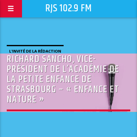
RJS 102.9 FM
L'INVITÉ DE LA RÉDACTION
RICHARD SANCHO, VICE-
PRÉSIDENT DE L’ACADÉMIE DE
LA PETITE ENFANCE DE
STRASBOURG – « ENFANCE ET
NATURE »