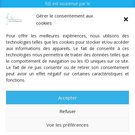
RJS est soutenue par le
Fonds Myriam
Gérer le consentement aux
cookies
Pour offrir les meilleures expériences, nous utilisons des
technologies telles que les cookies pour stocker et/ou accéder
aux informations des appareils. Le fait de consentir à ces
technologies nous permettra de traiter des données telles que
Radio Judaica Strasbourg
le comportement de navigation ou les ID uniques sur ce site.
Le fait de ne pas consentir ou de retirer son consentement
Tous droits réservés
peut avoir un effet négatif sur certaines caractéristiques et
RADIO JUDAÏCA
ÉMISSIONS ET GRILLE DES PROGRAMMES
fonctions.
PODCASTS
NOTRE ACTUALITÉ
CONTACT
FAIRE
UN DON
ADHÉRER
MENTIONS LÉGALES
RÉAL.
AKALMIE
Accepter
Refuser
Voir les préférences