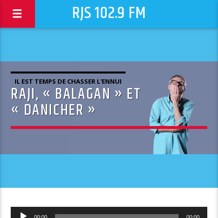
RJS 102.9 FM
IL EST TEMPS DE CHASSER L'ENNUI
RAJI, « BALAGAN » ET
« DANICHER »
Lecteur
00:00
00:00