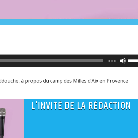
Utili
00:00
les
flèc
addouche, à propos du camp des Milles d’Aix en Provence
haut
pour
L’INVITÉ DE LA RÉDACTION
aug
ou
dimi
le