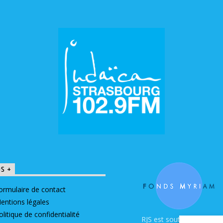
OS +
ormulaire de contact
entions légales
olitique de confidentialité
RJS est soutenue par le