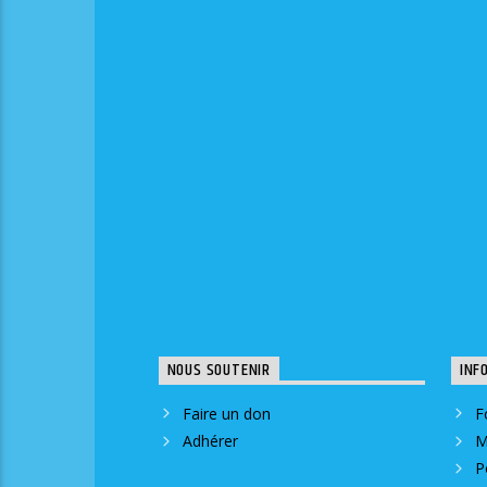
NOUS SOUTENIR
INF
Faire un don
F
Adhérer
M
P