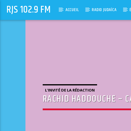
RJS 102.9 FM
ACCUEIL
RADIO JUDAÏCA
L'INVITÉ DE LA RÉDACTION
RACHID HADDOUCHE – CA